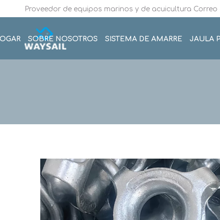
Proveedor de equipos marinos y de acuicultura Correo 
OGAR
SOBRE NOSOTROS
SISTEMA DE AMARRE
JAULA P