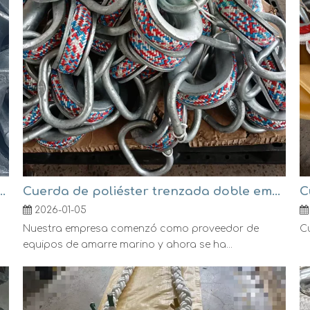
ntética con conjunto de enlace maestro
Cuerda de poliéster trenzada doble empalmada con guardacabos y eslabones maestros en ambos extremos
C
2026-01-05
Nuestra empresa comenzó como proveedor de
Cu
equipos de amarre marino y ahora se ha...