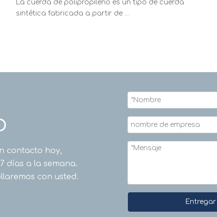
La cuerda de polipropileno es un tipo de cuerda
sintética fabricada a partir de ...
O
n contacto hoy,
 7 días a la semana.
llaremos con usted.
Entregar