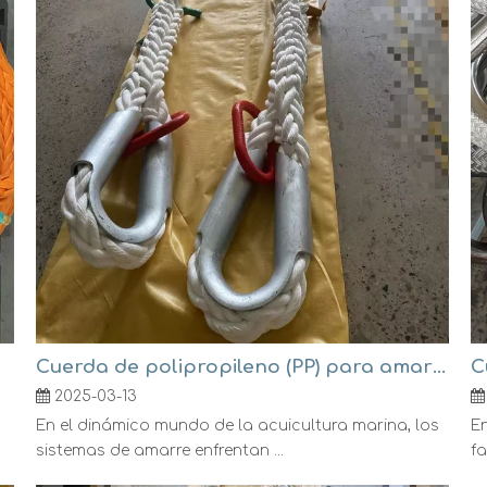
Cuerda de polipropileno (PP) para amarre de acuicultura marina
2025-03-13
En el dinámico mundo de la acuicultura marina, los
En
sistemas de amarre enfrentan ...
fa