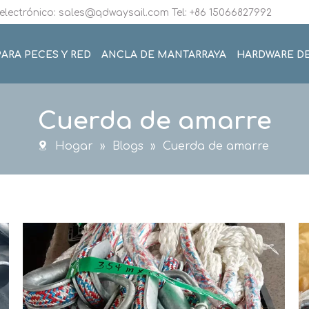
electrónico: sales@qdwaysail.com Tel: +86 15066827992
ARA PECES Y RED
ANCLA DE MANTARRAYA
HARDWARE D
Cuerda de amarre
Hogar
»
Blogs
»
Cuerda de amarre