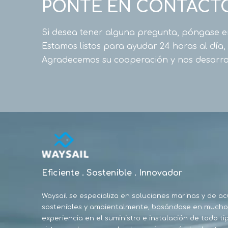
PONTE EN CONTACT
Si desea tener alguna pregunta, póngase e
Estamos listos para ayudar 24 horas al día,
Agradecemos su cooperación y nos desarro
Eficiente . Sostenible . Innovador
Waysail se especializa en soluciones marinas y de ac
sostenibles y ambientalmente, basándose en mucho
experiencia en el suministro e instalación de todo ti