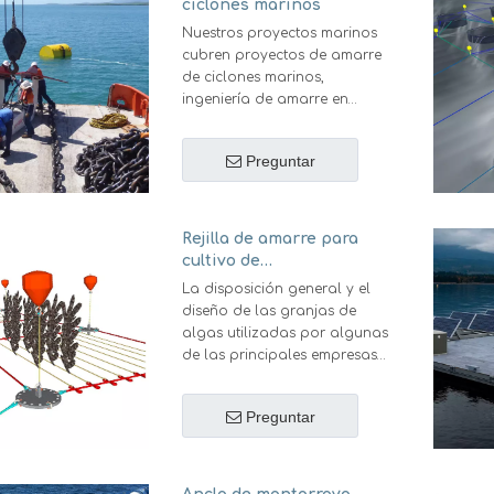
ciclones marinos
Nuestros proyectos marinos
cubren proyectos de amarre
de ciclones marinos,
ingeniería de amarre en
muelles/puertos deportivos y
operaciones de amarre de
Preguntar
transferencia de barco a
barco.
Generalmente, las anclas,
líneas de amarre y
Rejilla de amarre para
conectores conforman un
cultivo de
sistema de amarre. Una línea
mejillones/mariscos/algas
La disposición general y el
de amarre puede ser
diseño de las granjas de
cadenas, cables de fibra o
algas utilizadas por algunas
cables metálicos. El diseño
de las principales empresas
del sistema de amarre
de cultivo de algas se basan
depende de las condiciones
en cuerdas de cultivo
ambientales locales y del
Preguntar
horizontales unidas a un
propósito de la unidad costa
sistema de rejilla de amarre.
afuera.
Las cuerdas de cultivo suelen
ser cuerdas de polipropileno