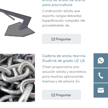
Ancla de arado de arena
que su inversión se mantenga
para piscicultura
segura.
Construcción sólida que
soporta cargas elevadas.
Especificación completa del
procedimiento de
soldadura.Alto poder de
retención con un buen precio
Preguntar
económico.
Cadena de ancla marina
Studlink de grado U2 U3
Chain proporciona una
solución sólida y económica
para muchas aplicaciones
marinas y de amarre. En
muchos casos, la cadena
está acoplada a una cadena
Preguntar
de fibra; las secciones de
cadena en una línea de
amarre brindan peso y