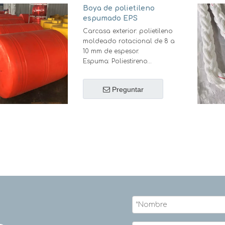
acero y la varilla del ancla
Boya de polietileno
está fundida.
espumado EPS
Carcasa exterior: polietileno
moldeado rotacional de 8 a
10 mm de espesor.
Espuma: Poliestireno
Expandido (EPS).
Estructura de acero: los
Preguntar
insertos están hechos de
acero inoxidable. Los
componentes internos
también son de acero
inoxidable o galvanizados
en caliente.
Color: Amarillo/naranja