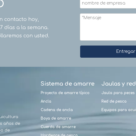
O
n contacto hoy,
 7 días a la semana.
llaremos con usted.
Entregar
Sistema de amarre
Jaulas y re
Proyecto de amarre típico
Jaula para peces
Ancla
Red de pesca
Cadena de ancla
Equipos para acui
uicultura
Boya de amarre
s años de
Cuerda de amarre
po de
Hardware de pesca