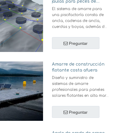
jaulas para peces de
acuicultura
El sistema de amarre para
una piscifactoría consta de
ancla, cadenas de ancla,
cuerdas y boyas, además de
varios componentes de
amarre como grilletes, placas
Preguntar
de conexión, eslabones de
conexión de cadena. Estos
elementos deben
ensamblarse entre sí,
Amarre de construcción
especificarse e instalarse
flotante costa afuera
correctamente, ser
Diseño y suministro de
compatibles física y
sistemas de amarre
operativamente entre sí y ser
profesionales para paneles
eficaces en su uso y
solares flotantes en alta mar.
mantenimiento.
Proporcionamos soluciones
de anclaje duraderas y
Preguntar
resistentes a las tormentas
para parques fotovoltaicos
costeros y de aguas
continentales. Asegúrese de